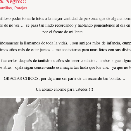
 & Negro!!!
amilias
,
Parejas
.
illoso poder tomarle fotos a la mayor cantidad de personas que de alguna fo
s de no ver… se pasa tan lindo recordando y hablando poniéndonos al día en
por el frente de mi lente…
iñosamente la llamamos de toda la vida)… son amigos míos de infancia, cumpl
mos años más de estar juntos… me contactaron para unas fotos con sus divino
e fue verlos después de tantísimos años sin tener contacto… ambos siguen igua
os atrás, ojalá sigan conservando esa magia tan linda que los une, ya que no
GRACIAS CHICOS, por dejarme ser parte de un recuerdo tan bonito….
Un abrazo enorme para ustedes !!!