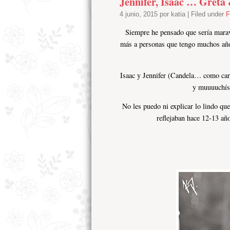
Jennifer, Isaac … Greta
4 junio, 2015 por katia | Filed under
F
Siempre he pensado que sería marav
más a personas que tengo muchos año
Isaac y Jennifer (Candela… como car
y muuuuchísi
No les puedo ni explicar lo lindo qu
reflejaban hace 12-13 añ