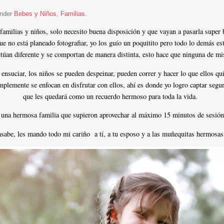
under
Bebes y Niños
,
Familias
.
ar familias y niños, solo necesito buena disposición y que vayan a pasarla su
que no está planeado fotografiar, yo los guío un poquitito pero todo lo demás e
actúan diferente y se comportan de manera distinta, esto hace que ninguna de m
 ensuciar, los niños se pueden despeinar, pueden correr y hacer lo que ellos q
plemente se enfocan en disfrutar con ellos, ahí es donde yo logro captar segu
que les quedará como un recuerdo hermoso para toda la vida.
una hermosa familia que supieron aprovechar al máximo 15 minutos de sesión
hsabe, les mando todo mi cariño a tí, a tu esposo y a las muñequitas hermosas