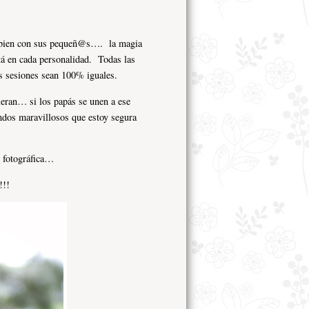
per bien con sus pequeñ@s…. la magia
stá en cada personalidad. Todas las
is sesiones sean 100% iguales.
uieran… si los papás se unen a ese
ndos maravillosos que estoy segura
 fotográfica…
!!!