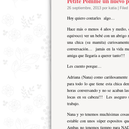
Petite Pomme un nuevo pr
26 septiembre, 2013 por katia | File
Hoy quiero contarles algo…
Hace más o menos 4 años y medio, e
equivoco) ver un bebé con un abrigo 
una chica (su mamita) curiosamente
conversación… jamás en la vida me 
amiga que llegaría a querer tanto!!!
Les cuento porque…
Adriana (Nana) como cariñosamente 
para todo lo que tiene esta chica d
horas conversando y no se acaban las
locas en su cabeza!!! Les aseguro
trabajo.
Nana y yo tenemos muchísimas cosas 
estable con unos súper espositos q
Ambas no tenemos tiempo para NADA,