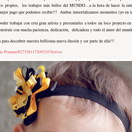
 propios, los trabajos más bellos del MUNDO…a la hora de hacer la entre
el mejor pago que podemos recibir!!! Ambas inmortalizamos momentos (yo en im
 trabajar con esta gran artista y presentarles a todos un loco proyecto e
onstruir con mucha paciencia, dedicación, delicadeza y todo el amor del mun
para descubrir nuestra bellísima nueva ilusión y ser parte de ella!!!
tite-Pomme/627358117309210?fref=ts