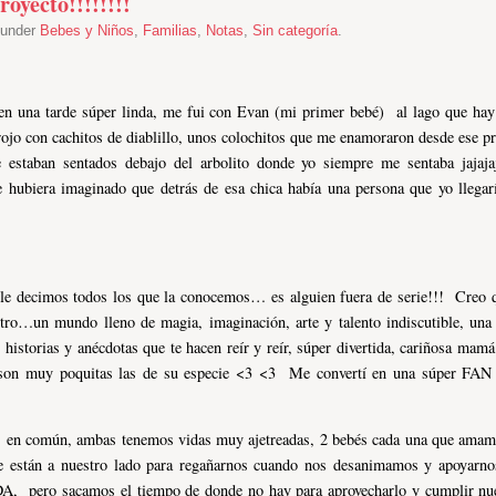
oyecto!!!!!!!!
d under
Bebes y Niños
,
Familias
,
Notas
,
Sin categoría
.
n una tarde súper linda, me fui con Evan (mi primer bebé) al lago que hay
rojo con cachitos de diablillo, unos colochitos que me enamoraron desde ese 
 estaban sentados debajo del arbolito donde yo siempre me sentaba jajaj
hubiera imaginado que detrás de esa chica había una persona que yo llega
le decimos todos los que la conocemos… es alguien fuera de serie!!! Creo 
entro…un mundo lleno de magia, imaginación, arte y talento indiscutible, un
 historias y anécdotas que te hacen reír y reír, súper divertida, cariñosa ma
 son muy poquitas las de su especie <3 <3 Me convertí en una súper FAN
en común, ambas tenemos vidas muy ajetreadas, 2 bebés cada una que amamos
ue están a nuestro lado para regañarnos cuando nos desanimamos y apoyar
 pero sacamos el tiempo de donde no hay para aprovecharlo y cumplir nues